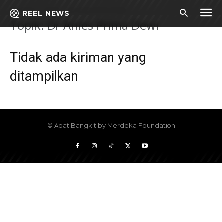
Beranda
Topik
Dr Anies Prima Dewi
REEL NEWS
Topik: Dr Anies Prima Dewi
Tidak ada kiriman yang
ditampilkan
© Adat Bangkit by Merdeka Foundation