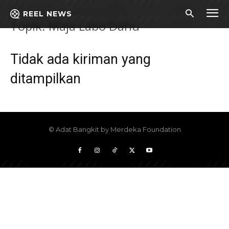
Beranda
Topik
Maja Labo Dahu
REEL NEWS
Topik: Maja Labo Dahu
Tidak ada kiriman yang
ditampilkan
© Adat Bangkit by Merdeka Foundation