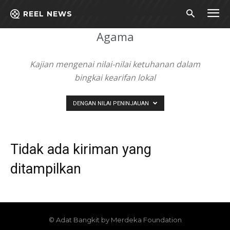
Beranda
Agama
REEL NEWS
Agama
Kajian mengenai nilai-nilai ketuhanan dalam
bingkai kearifan lokal
DENGAN NILAI PENINJAUAN
Tidak ada kiriman yang
ditampilkan
© Adat Bangkit by Merdeka Foundation