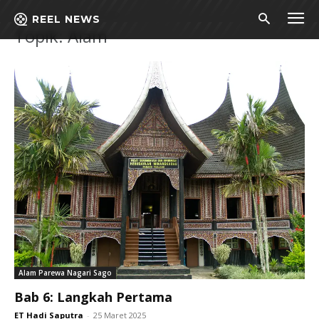
Beranda
Topik
Alam
REEL NEWS
Topik: Alam
Alam Parewa Nagari Sago
Bab 6: Langkah Pertama
ET Hadi Saputra
-
25 Maret 2025