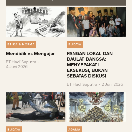
ETIKA & NORMA
BUDAYA
Mendidik vs Mengajar
PANGAN LOKAL DAN
DAULAT BANGSA:
ET Hadi Saputra
-
MENYEPAKATI
4 Juni 2026
EKSEKUSI, BUKAN
SEBATAS DISKUSI
ET Hadi Saputra
-
2 Juni 2026
BUDAYA
AGAMA