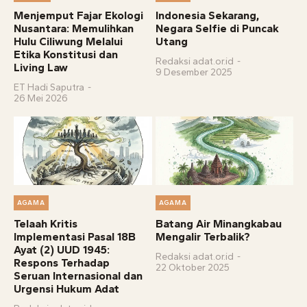
Menjemput Fajar Ekologi
Indonesia Sekarang,
Nusantara: Memulihkan
Negara Selfie di Puncak
Hulu Ciliwung Melalui
Utang
Etika Konstitusi dan
Redaksi adat.or.id
-
Living Law
9 Desember 2025
ET Hadi Saputra
-
26 Mei 2026
AGAMA
AGAMA
Telaah Kritis
Batang Air Minangkabau
Implementasi Pasal 18B
Mengalir Terbalik?
Ayat (2) UUD 1945:
Redaksi adat.or.id
-
Respons Terhadap
22 Oktober 2025
Seruan Internasional dan
Urgensi Hukum Adat