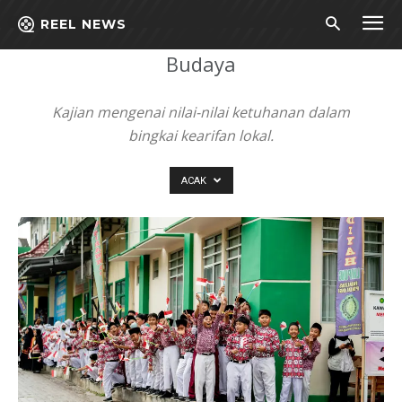
Beranda
Budaya
REEL NEWS
Budaya
Kajian mengenai nilai-nilai ketuhanan dalam
bingkai kearifan lokal.
ACAK